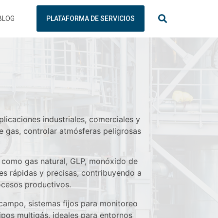
BLOG
PLATAFORMA DE SERVICIOS
licaciones industriales, comerciales y
 gas, controlar atmósferas peligrosas
s como gas natural, GLP, monóxido de
s rápidas y precisas, contribuyendo a
rocesos productivos.
 campo, sistemas fijos para monitoreo
pos multigás, ideales para entornos