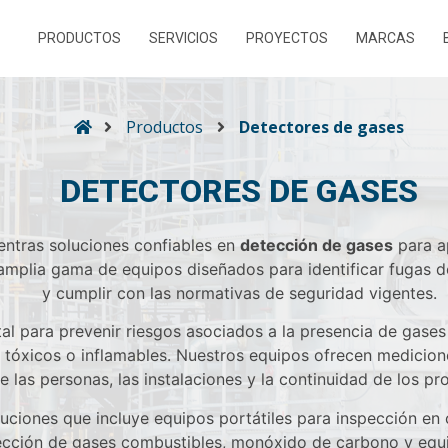
PRODUCTOS
SERVICIOS
PROYECTOS
MARCAS
Productos
Detectores de gases
DETECTORES DE GASES
ntras soluciones confiables en
detección de gases
para ap
mplia gama de equipos diseñados para identificar fugas de
y cumplir con las normativas de seguridad vigentes.
al para prevenir riesgos asociados a la presencia de gase
tóxicos o inflamables. Nuestros equipos ofrecen medicione
e las personas, las instalaciones y la continuidad de los p
luciones que incluye equipos portátiles para inspección en
tección de gases combustibles, monóxido de carbono y equi