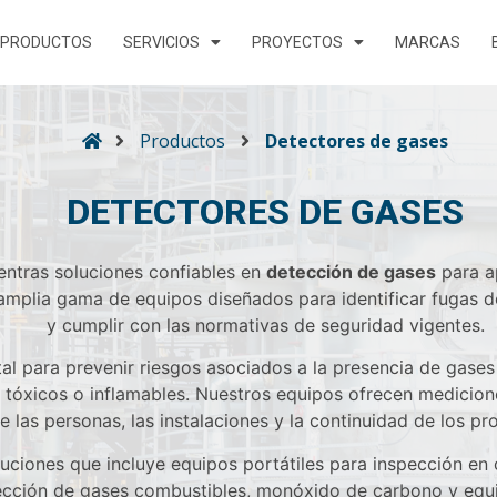
PRODUCTOS
SERVICIOS
PROYECTOS
MARCAS
Productos
Detectores de gases
DETECTORES DE GASES
ntras soluciones confiables en
detección de gases
para ap
mplia gama de equipos diseñados para identificar fugas de
y cumplir con las normativas de seguridad vigentes.
al para prevenir riesgos asociados a la presencia de gase
tóxicos o inflamables. Nuestros equipos ofrecen medicione
e las personas, las instalaciones y la continuidad de los p
luciones que incluye equipos portátiles para inspección en
tección de gases combustibles, monóxido de carbono y equi