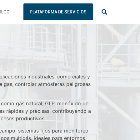
BLOG
PLATAFORMA DE SERVICIOS
licaciones industriales, comerciales y
 gas, controlar atmósferas peligrosas
s como gas natural, GLP, monóxido de
s rápidas y precisas, contribuyendo a
rocesos productivos.
 campo, sistemas fijos para monitoreo
pos multigás, ideales para entornos