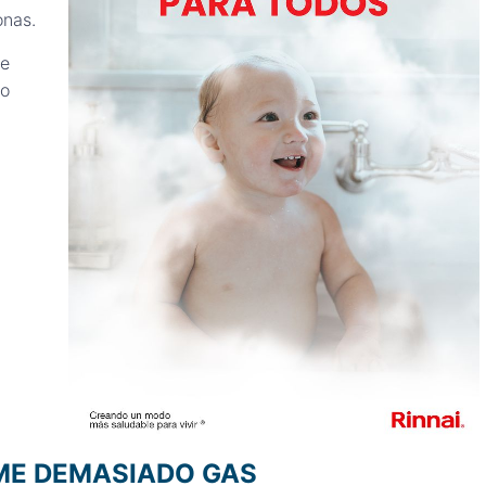
onas.
te
ro
ME DEMASIADO GAS