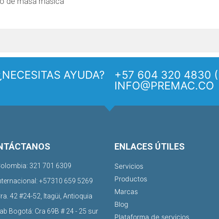
ujo de masa másica
¿NECESITAS AYUDA?
+57 604 320 4830 (
INFO@PREMAC.CO
NTÁCTANOS
ENLACES ÚTILES
olombia: 321 701 6309
Servicios
Productos
nternacional: +57310 659 5269
Marcas
ra. 42 #24-52, Itagüi, Antioquia
Blog
ab Bogotá: Cra 69B # 24 - 25 sur
Plataforma de servicios