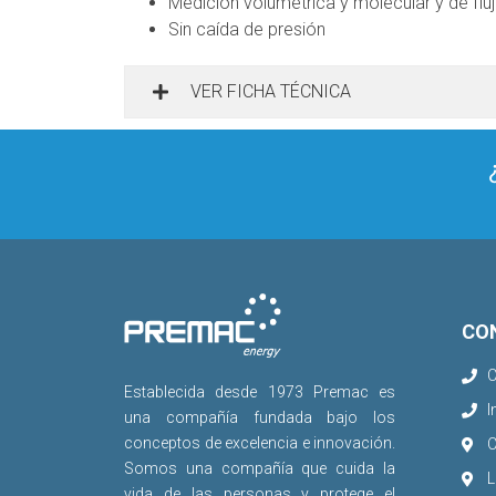
Medición volumétrica y molecular y de fl
Sin caída de presión
VER FICHA TÉCNICA
CO
C
Establecida desde 1973 Premac es
I
una compañía fundada bajo los
conceptos de excelencia e innovación.
C
Somos una compañía que cuida la
L
vida de las personas y protege el